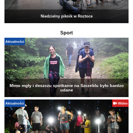
Niedzielny piknik w Roztoce
Sport
Aktualności
Mimo mgły i deszczu spotkanie na Szczeblu było bardzo
udane
Aktualności
Wideo