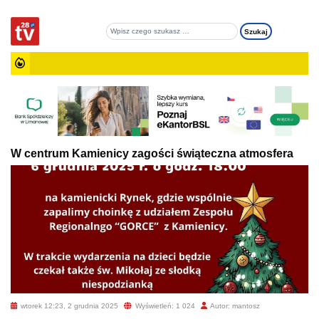
W centrum Kamienicy zagości świąteczna atmosfera
wtorek 12:23, 2 grudnia 2025
Wyświetleń: 1 024
Autor: mantosz