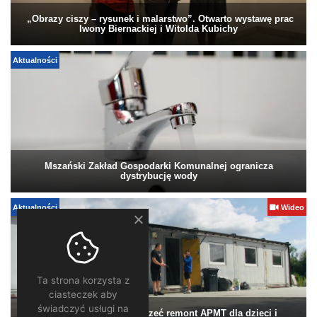
„Obrazy ciszy – rysunek i malarstwo”. Otwarto wystawę prac
Iwony Biernackiej i Witolda Kubichy
Aktualności
Mszański Zakład Gospodarki Komunalnej ogranicza
dystrybucję wody
Aktualności
Wideo
Ta strona korzysta z
ciasteczek aby
świadczyć usługi na
Pomagamy. Warto wesprzeć remont APMT dla dzieci i