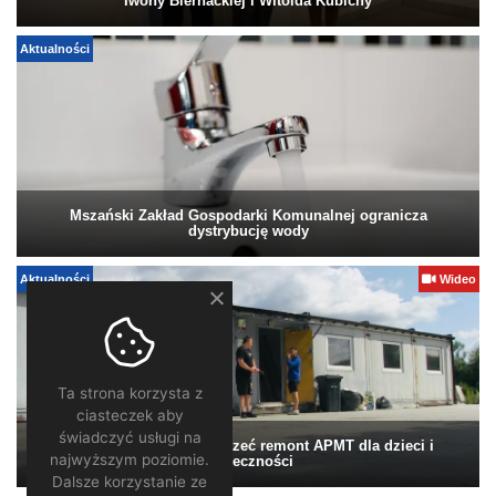
Iwony Biernackiej i Witolda Kubichy
Aktualności
Mszański Zakład Gospodarki Komunalnej ogranicza
dystrybucję wody
Aktualności
Wideo
Ta strona korzysta z
ciasteczek aby
świadczyć usługi na
Pomagamy. Warto wesprzeć remont APMT dla dzieci i
najwyższym poziomie.
społeczności
Dalsze korzystanie ze