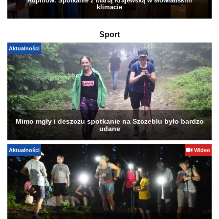
Rupniów. Spotkanie z Martą Krajewską w słowiańskim
klimacie
Sport
Aktualności
Mimo mgły i deszczu spotkanie na Szczeblu było bardzo
udane
Aktualności
Wideo