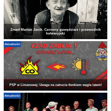
Zmarł Marian Janik. Ceniony gawędziarz i przewodnik
kalwaryjski
Aktualności
PSP w Limanowej: Uwaga na zatrucia tlenkiem węgla latem!
Aktualności