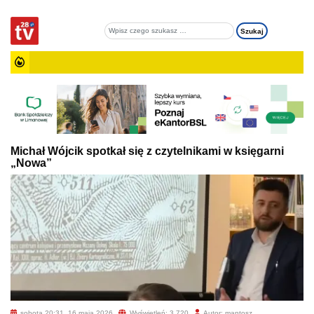
Michał Wójcik spotkał się z czytelnikami w księgarni
„Nowa”
sobota 20:31, 16 maja 2026
Wyświetleń: 3 720
Autor: mantosz