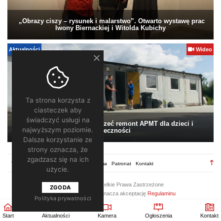
„Obrazy ciszy – rysunek i malarstwo”. Otwarto wystawę prac
Iwony Biernackiej i Witolda Kubichy
Aktualności
Wideo
Ta strona korzysta z
ciasteczek aby
świadczyć usługi na
Pomagamy. Warto wesprzeć remont APMT dla dzieci i
najwyższym poziomie.
społeczności
Dalsze korzystanie ze
strony oznacza, że
zgadzasz się na ich
TV28.pl
Regulamin
Redakcja
Reklama
Patronat
Kontakt
użycie.
2026 ©
TV28
/ Wszelkie Prawa Zastrzeżone
ZGODA
Korzystanie z portalu oznacza akceptację
Regulaminu
Polityka prywatności
Start
Aktualności
Kamera
Ogłoszenia
Kontakt