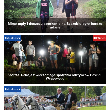
Mimo mgły i deszczu spotkanie na Szczeblu było bardzo
udane
Aktualności
Wideo
Kostrza. Relacja z wieczornego spotkania odkrywców Beskidu
Wyspowego
Aktualności