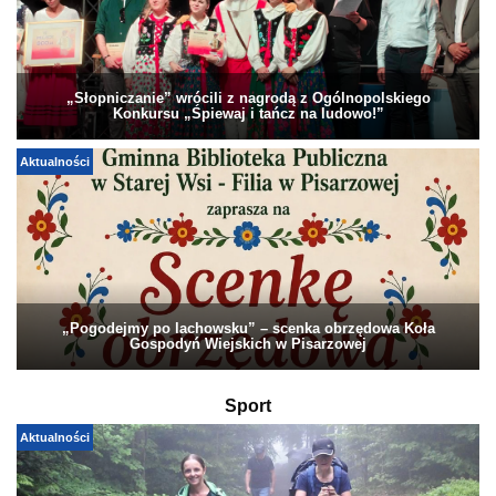
„Słopniczanie” wrócili z nagrodą z Ogólnopolskiego
Konkursu „Śpiewaj i tańcz na ludowo!”
Aktualności
„Pogodejmy po lachowsku” – scenka obrzędowa Koła
Gospodyń Wiejskich w Pisarzowej
Sport
Aktualności