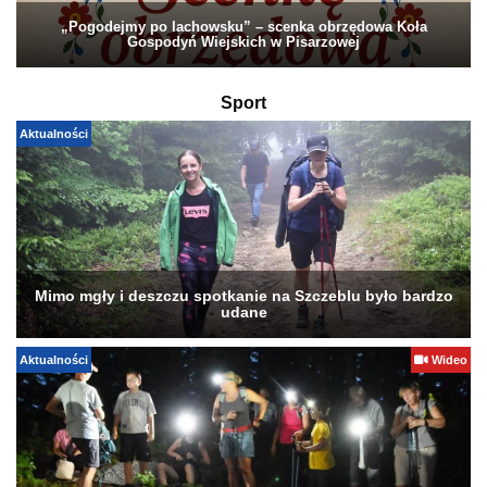
„Pogodejmy po lachowsku” – scenka obrzędowa Koła
Gospodyń Wiejskich w Pisarzowej
Sport
Aktualności
Mimo mgły i deszczu spotkanie na Szczeblu było bardzo
udane
Aktualności
Wideo