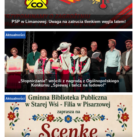
PSP w Limanowej: Uwaga na zatrucia tlenkiem węgla latem!
Aktualności
„Słopniczanie” wrócili z nagrodą z Ogólnopolskiego
Konkursu „Śpiewaj i tańcz na ludowo!”
Aktualności