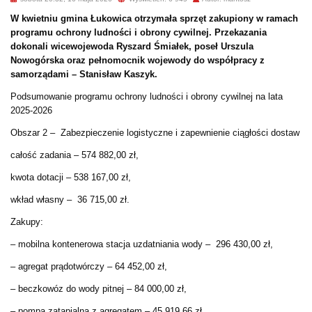
W kwietniu gmina Łukowica otrzymała sprzęt zakupiony w ramach
programu ochrony ludności i obrony cywilnej. Przekazania
dokonali wicewojewoda Ryszard Śmiałek, poseł Urszula
Nowogórska oraz pełnomocnik wojewody do współpracy z
samorządami – Stanisław Kaszyk.
Podsumowanie programu ochrony ludności i obrony cywilnej na lata
2025-2026
Obszar 2 – Zabezpieczenie logistyczne i zapewnienie ciągłości dostaw
całość zadania – 574 882,00 zł,
kwota dotacji – 538 167,00 zł,
wkład własny – 36 715,00 zł.
Zakupy:
– mobilna kontenerowa stacja uzdatniania wody – 296 430,00 zł,
– agregat prądotwórczy – 64 452,00 zł,
– beczkowóz do wody pitnej – 84 000,00 zł,
– pompa zatapialna z agregatem – 45 919,66 zł,