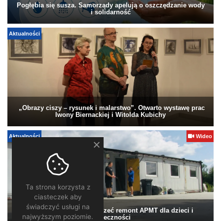
Pogłębia się susza. Samorządy apelują o oszczędzanie wody
i solidarność
Aktualności
„Obrazy ciszy – rysunek i malarstwo”. Otwarto wystawę prac
Iwony Biernackiej i Witolda Kubichy
Aktualności
Wideo
Ta strona korzysta z
ciasteczek aby
świadczyć usługi na
Pomagamy. Warto wesprzeć remont APMT dla dzieci i
najwyższym poziomie.
społeczności