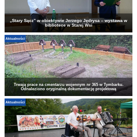
„Stary Sącz” w obiektywie Jerzego Jędrysa – wystawa w
bibliotece w Starej Wsi
Aktualności
Trwają prace na cmentarzu wojennym nr 365 w Tymbarku.
Odnaleziono oryginalną dokumentację projektową
Aktualności