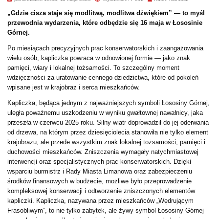
„Gdzie cisza staje się modlitwą, modlitwa dźwiękiem” — to myśl
przewodnia wydarzenia, które odbędzie się 16 maja w Łososinie
Górnej.
Po miesiącach precyzyjnych prac konserwatorskich i zaangażowania
wielu osób, kapliczka powraca w odnowionej formie — jako znak
pamięci, wiary i lokalnej tożsamości. To szczególny moment
wdzięczności za uratowanie cennego dziedzictwa, które od pokoleń
wpisane jest w krajobraz i serca mieszkańców.
Kapliczka, będąca jednym z najważniejszych symboli Łososiny Górnej,
uległa poważnemu uszkodzeniu w wyniku gwałtownej nawałnicy, jaka
przeszła w czerwcu 2025 roku. Silny wiatr doprowadził do jej oderwania
od drzewa, na którym przez dziesięciolecia stanowiła nie tylko element
krajobrazu, ale przede wszystkim znak lokalnej tożsamości, pamięci i
duchowości mieszkańców. Zniszczenia wymagały natychmiastowej
interwencji oraz specjalistycznych prac konserwatorskich. Dzięki
wsparciu burmistrz i Rady Miasta Limanowa oraz zabezpieczeniu
środków finansowych w budżecie, możliwe było przeprowadzenie
kompleksowej konserwacji i odtworzenie zniszczonych elementów
kapliczki. Kapliczka, nazywana przez mieszkańców „Wędrującym
Frasobliwym”, to nie tylko zabytek, ale żywy symbol Łososiny Górnej