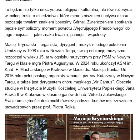
To będzie nie tylko uroczystość religijna i kulturalna, ale również wyraz
wspólnej troski o dziedzictwo, które mimo zniszczeń i upływu czasu
pozostaje trwałym znakiem Łososiny Górnej. Zwieńczeniem spotkania
będzie symboliczny moment powrotu „Wędrującego Frasobliwego” do
jego miejsca — jako znaku trwania, pamięci i wspólnoty.
Maciej Bryniarski – organista, dyrygent i muzyk młodego pokolenia.
Urodzony w 1998 roku w Nowym Targu, swoją edukację muzyczną
rozpoczął w wieku 15 lat w ognisku muzycznym przy PSM w Nowym
Targu w klasie mgra Piotra Augustyna. W 2024 roku ukończył ASM im.
Kard. F. Macharskiego w Krakowie w klasie dra Macieja Banka. Od
2016 roku pełni posługę organisty w parafii pw. św. Katarzyny w Nowym
Targu, a także jest dyrygentem chóru męskiego „Vir Cantus”. Obecnie
studiuje w Instytucie Muzyki Kościelnej Uniwersytetu Papieskiego Jana
Pawła II w Krakowie w klasie organów dr hab. Witolda Zalewskiego.
Swoje umiejętności doskonalił również podczas kursów mistrzowskich
prowadzonych przez prof. Piotra Rojka.