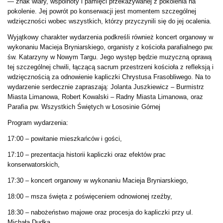
— znak wiary, wspólnoty i pamięci przekazywanej z pokolenia na
pokolenie. Jej powrót po konserwacji jest momentem szczególnej
wdzięczności wobec wszystkich, którzy przyczynili się do jej ocalenia.
Wyjątkowy charakter wydarzenia podkreśli również koncert organowy w
wykonaniu Macieja Bryniarskiego, organisty z kościoła parafialnego pw.
św. Katarzyny w Nowym Targu. Jego występ będzie muzyczną oprawą
tej szczególnej chwili, łączącą sacrum przestrzeni kościoła z refleksją i
wdzięcznością za odnowienie kapliczki Chrystusa Frasobliwego. Na to
wydarzenie serdecznie zapraszają: Jolanta Juszkiewicz – Burmistrz
Miasta Limanowa, Robert Kowalski – Radny Miasta Limanowa, oraz
Parafia pw. Wszystkich Świętych w Łososinie Górnej
Program wydarzenia:
17:00 – powitanie mieszkańców i gości,
17:10 – prezentacja historii kapliczki oraz efektów prac
konserwatorskich,
17:30 – koncert organowy w wykonaniu Macieja Bryniarskiego,
18:00 – msza święta z poświęceniem odnowionej rzeźby,
18:30 – nabożeństwo majowe oraz procesja do kapliczki przy ul.
Michała Dudka.