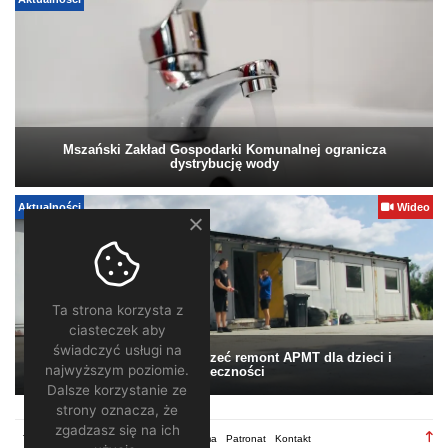
Aktualności
Mszański Zakład Gospodarki Komunalnej ogranicza
dystrybucję wody
Aktualności
Wideo
Ta strona korzysta z
ciasteczek aby
świadczyć usługi na
Pomagamy. Warto wesprzeć remont APMT dla dzieci i
najwyższym poziomie.
społeczności
Dalsze korzystanie ze
strony oznacza, że
zgadzasz się na ich
TV28.pl
Regulamin
Redakcja
Reklama
Patronat
Kontakt