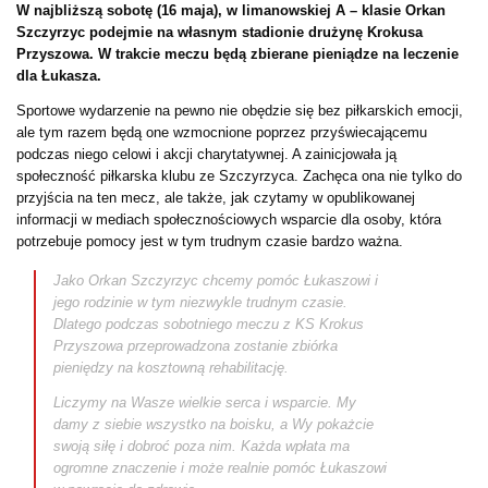
W najbliższą sobotę (16 maja), w limanowskiej A – klasie Orkan
Szczyrzyc podejmie na własnym stadionie drużynę Krokusa
Przyszowa. W trakcie meczu będą zbierane pieniądze na leczenie
dla Łukasza.
Sportowe wydarzenie na pewno nie obędzie się bez piłkarskich emocji,
ale tym razem będą one wzmocnione poprzez przyświecającemu
podczas niego celowi i akcji charytatywnej. A zainicjowała ją
społeczność piłkarska klubu ze Szczyrzyca. Zachęca ona nie tylko do
przyjścia na ten mecz, ale także, jak czytamy w opublikowanej
informacji w mediach społecznościowych wsparcie dla osoby, która
potrzebuje pomocy jest w tym trudnym czasie bardzo ważna.
Jako Orkan Szczyrzyc chcemy pomóc Łukaszowi i
jego rodzinie w tym niezwykle trudnym czasie.
Dlatego podczas sobotniego meczu z KS Krokus
Przyszowa przeprowadzona zostanie zbiórka
pieniędzy na kosztowną rehabilitację.
Liczymy na Wasze wielkie serca i wsparcie. My
damy z siebie wszystko na boisku, a Wy pokażcie
swoją siłę i dobroć poza nim. Każda wpłata ma
ogromne znaczenie i może realnie pomóc Łukaszowi