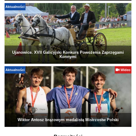
Aktualności
Ujanowice. XVII Galicyjski Konkurs Powożenia Zaprzęgami
Konnymi
Aktualności
Wideo
Wiktor Antosz brązowym medalistą Mistrzostw Polski