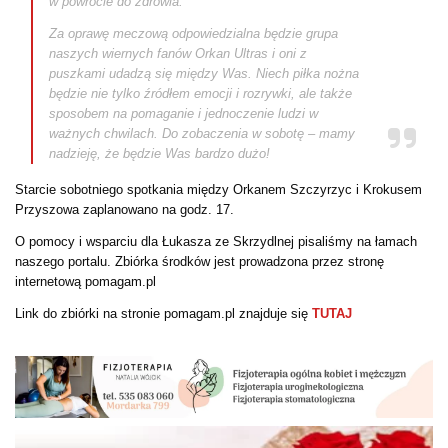
w powrocie do zdrowia.
Za oprawę meczową odpowiedzialna będzie grupa
naszych wiernych fanów Orkan Ultras i oni z
puszkami udadzą się między Was. Niech piłka nożna
będzie nie tylko źródłem emocji i rozrywki, ale także
sposobem na pomaganie i jednoczenie ludzi w
ważnych chwilach. Do zobaczenia w sobotę – mamy
nadzieję, że będzie Was bardzo dużo!
Starcie sobotniego spotkania między Orkanem Szczyrzyc i Krokusem
Przyszowa zaplanowano na godz. 17.
O pomocy i wsparciu dla Łukasza ze Skrzydlnej pisaliśmy na łamach
naszego portalu. Zbiórka środków jest prowadzona przez stronę
internetową pomagam.pl
Link do zbiórki na stronie pomagam.pl znajduje się
TUTAJ