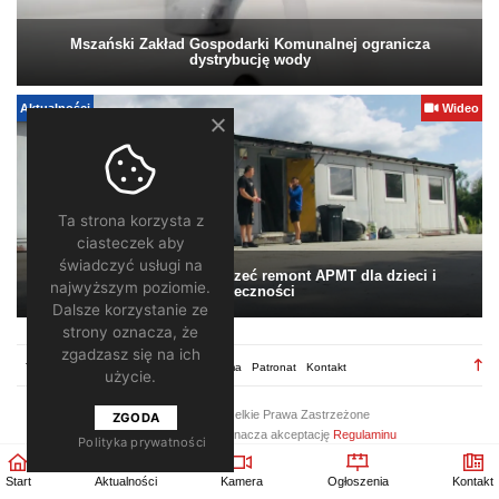
Mszański Zakład Gospodarki Komunalnej ogranicza
dystrybucję wody
Aktualności
Wideo
Ta strona korzysta z
ciasteczek aby
świadczyć usługi na
Pomagamy. Warto wesprzeć remont APMT dla dzieci i
najwyższym poziomie.
społeczności
Dalsze korzystanie ze
strony oznacza, że
zgadzasz się na ich
TV28.pl
Regulamin
Redakcja
Reklama
Patronat
Kontakt
użycie.
2026 ©
TV28
/ Wszelkie Prawa Zastrzeżone
ZGODA
Korzystanie z portalu oznacza akceptację
Regulaminu
Polityka prywatności
Start
Aktualności
Kamera
Ogłoszenia
Kontakt