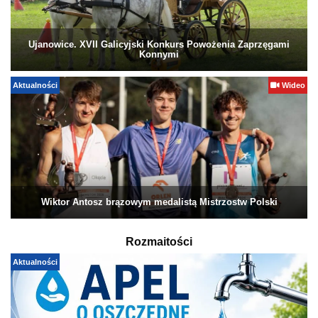
Ujanowice. XVII Galicyjski Konkurs Powożenia Zaprzęgami
Konnymi
Aktualności
Wideo
Wiktor Antosz brązowym medalistą Mistrzostw Polski
Rozmaitości
Aktualności