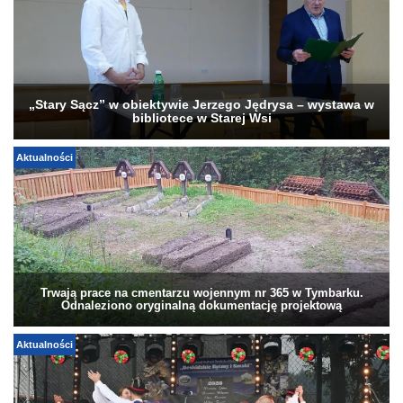
„Stary Sącz” w obiektywie Jerzego Jędrysa – wystawa w
bibliotece w Starej Wsi
Aktualności
Trwają prace na cmentarzu wojennym nr 365 w Tymbarku.
Odnaleziono oryginalną dokumentację projektową
Aktualności