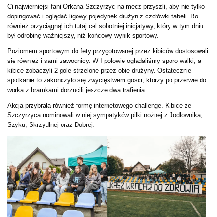
Ci najwierniejsi fani Orkana Szczyrzyc na mecz przyszli, aby nie tylko
dopingować i oglądać ligowy pojedynek drużyn z czołówki tabeli. Bo
również przyciągnął ich tutaj cel sobotniej inicjatywy, który w tym dniu
był odrobinę ważniejszy, niż końcowy wynik sportowy.
Poziomem sportowym do fety przygotowanej przez kibiców dostosowali
się również i sami zawodnicy. W I połowie oglądaliśmy sporo walki, a
kibice zobaczyli 2 gole strzelone przez obie drużyny. Ostatecznie
spotkanie to zakończyło się zwycięstwem gości, którzy po przerwie do
worka z bramkami dorzucili jeszcze dwa trafienia.
Akcja przybrała również formę internetowego challenge. Kibice ze
Szczyrzyca nominowali w niej sympatyków piłki nożnej z Jodłownika,
Szyku, Skrzydlnej oraz Dobrej.