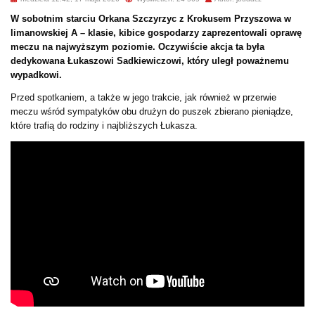
W sobotnim starciu Orkana Szczyrzyc z Krokusem Przyszowa w
limanowskiej A – klasie, kibice gospodarzy zaprezentowali oprawę
meczu na najwyższym poziomie. Oczywiście akcja ta była
dedykowana Łukaszowi Sadkiewiczowi, który uległ poważnemu
wypadkowi.
Przed spotkaniem, a także w jego trakcie, jak również w przerwie
meczu wśród sympatyków obu drużyn do puszek zbierano pieniądze,
które trafią do rodziny i najbliższych Łukasza.