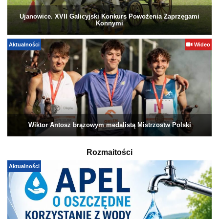
Ujanowice. XVII Galicyjski Konkurs Powożenia Zaprzęgami
Konnymi
Aktualności
Wideo
Wiktor Antosz brązowym medalistą Mistrzostw Polski
Rozmaitości
Aktualności