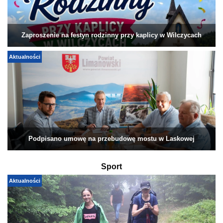
Zaproszenie na festyn rodzinny przy kaplicy w Wilczycach
Aktualności
Podpisano umowę na przebudowę mostu w Laskowej
Sport
Aktualności