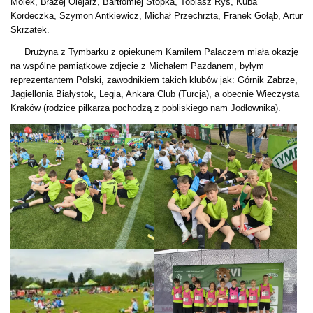
Molek, Błażej Olejarz, Bartłomiej Stopka, Tobiasz Ryś, Kuba
Kordeczka, Szymon Antkiewicz, Michał Przechrzta, Franek Gołąb, Artur
Skrzatek.
Drużyna z Tymbarku z opiekunem Kamilem Palaczem miała okazję
na wspólne pamiątkowe zdjęcie z Michałem Pazdanem, byłym
reprezentantem Polski, zawodnikiem takich klubów jak: Górnik Zabrze,
Jagiellonia Białystok, Legia, Ankara Club (Turcja), a obecnie Wieczysta
Kraków (rodzice piłkarza pochodzą z pobliskiego nam Jodłownika).