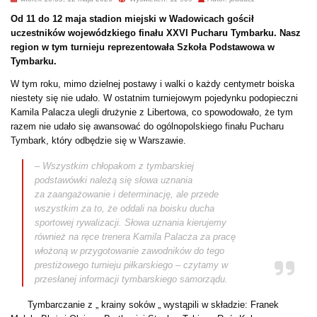
Od 11 do 12 maja stadion miejski w Wadowicach gościł
uczestników wojewódzkiego finału XXVI Pucharu Tymbarku. Nasz
region w tym turnieju reprezentowała Szkoła Podstawowa w
Tymbarku.
W tym roku, mimo dzielnej postawy i walki o każdy centymetr boiska
niestety się nie udało. W ostatnim turniejowym pojedynku podopieczni
Kamila Palacza ulegli drużynie z Libertowa, co spowodowało, że tym
razem nie udało się awansować do ogólnopolskiego finału Pucharu
Tymbark, który odbędzie się w Warszawie.
– Wszystkim chłopakom z tymbarskiej
podstawówki należą się słowa uznania
za zaangażowanie i determinację, ale przede
wszystkim za to, że oddali na boisku ducha
sportowej rywalizacji. Słowa uznania kierujemy
również na ręce trenera Kamila Palacza za pracę
włożoną w przygotowanie zawodników do tego
prestiżowego turnieju piłkarskiego – czytamy w
przesłanej informacji tymbarskiego samorządu.
Tymbarczanie z „ krainy soków „ wystąpili w składzie: Franek