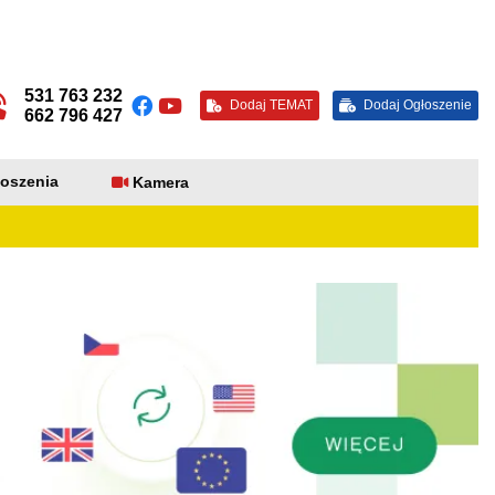
531 763 232
Dodaj TEMAT
Dodaj Ogłoszenie
662 796 427
oszenia
Kamera