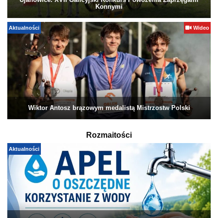
Ujanowice. XVII Galicyjski Konkurs Powożenia Zaprzęgami
Konnymi
Aktualności
Wideo
Wiktor Antosz brązowym medalistą Mistrzostw Polski
Rozmaitości
Aktualności