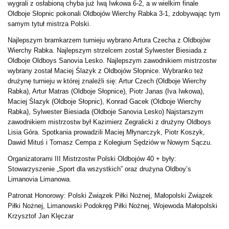
wygrali z osłabioną chyba już Iwą Iwkowa 6-2, a w wielkim finale
Oldboje Słopnic pokonali Oldbojów Wierchy Rabka 3-1, zdobywając tym
samym tytuł mistrza Polski.
Najlepszym bramkarzem turnieju wybrano Artura Czecha z Oldbojów
Wierchy Rabka. Najlepszym strzelcem został Sylwester Biesiada z
Oldboje Oldboys Sanovia Lesko. Najlepszym zawodnikiem mistrzostw
wybrany został Maciej Ślazyk z Oldbojów Słopnice. Wybranko też
drużynę turnieju w której znaleźli się: Artur Czech (Oldboje Wierchy
Rabka), Artur Matras (Oldboje Słopnice), Piotr Janas (Iva Iwkowa),
Maciej Ślazyk (Oldboje Słopnic), Konrad Gacek (Oldboje Wierchy
Rabka), Sylwester Biesiada (Oldboje Sanovia Lesko) Najstarszym
zawodnikiem mistrzostw był Kazimierz Zegralicki z drużyny Oldboys
Lisia Góra. Spotkania prowadzili Maciej Młynarczyk, Piotr Koszyk,
Dawid Mituś i Tomasz Cempa z Kolegium Sędziów w Nowym Sączu.
Organizatorami III Mistrzostw Polski Oldbojów 40 + były:
Stowarzyszenie „Sport dla wszystkich” oraz drużyna Oldboy’s
Limanovia Limanowa.
Patronat Honorowy: Polski Związek Piłki Nożnej, Małopolski Związek
Piłki Nożnej, Limanowski Podokręg Piłki Nożnej, Wojewoda Małopolski
Krzysztof Jan Klęczar