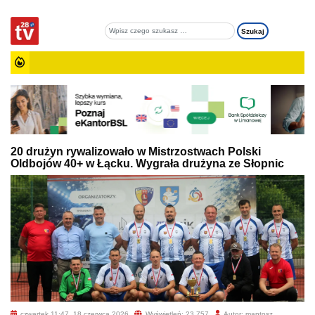
20 drużyn rywalizowało w Mistrzostwach Polski
Oldbojów 40+ w Łącku. Wygrała drużyna ze Słopnic
czwartek 11:47, 18 czerwca 2026
Wyświetleń: 23 757
Autor: mantosz