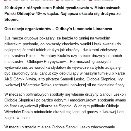
20 drużyn z różnych stron Polski rywalizowało w Mistrzostwach
Polski Oldbojów 40+ w Łącku. Najlepsza okazała się drużyna ze
Słopnic.
Oto relacja organizatorów – Oldboy’s Limanovia Limanowa
Już mecze grupowe pokazały, że będzie to turniej na wysokim
piłkarskim poziomie, co pokazały chociażby wyniki i brak awansu do
najlepszej ósemki takich drużyn jak obrońcy i dwukrotni zdobywcy
mistrzostwa Polski – Armatury Kraków czy trzeciej drużyny ostatnich
mistrzostw – Oldbojów Przybyszówki. Po meczach grupowych
wydawało się, że wśród kandydatów do wywalczenia tytułu zdają się
być zawodnicy Stali Łańcut czy debiutujący w naszym turnieju piłkarze
AKS Górnik Niwka, a to piłkarze Sanovii Lesko, Oldboje Słopnice, Ivy
Iwokowej i Wierchów Rabka zachowali najwięcej sił na niedzielne finały.
W meczach półfinałowych spotkały się właśnie drużyny Sanovii Lesko i
Oldboje Słopnice i po bardzo dobrym i emocjonującym spotkaniu awans
do finału wywalczyli piłkarze ze Słopnic. W drugim półfinale Oldboje
Wierchów Rabka minimalnie okazali się lepsi od graczy z Iwkowej i oni
zagrali w finale.
W meczu o trzecie miejsce Oldboje Sanovii Lesko zdecydowanie