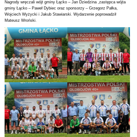
Nagrody wręczali wójt gminy Łącko – Jan Dziedzina ,zastępca wójta
gminy Łącko – Paweł Dybiec oraz sponsorzy – Grzegorz Pałka,
Wojciech Wyżycki i Jakub Stawiarski. Wydarzenie poprowadził
Mateusz Wroński.