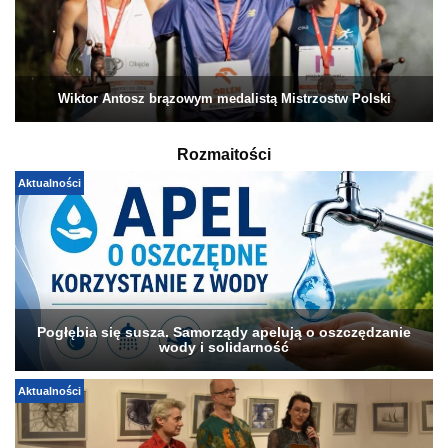
Wiktor Antosz brązowym medalistą Mistrzostw Polski
Rozmaitości
Aktualności
Pogłębia się susza. Samorządy apelują o oszczędzanie
wody i solidarność
Aktualności