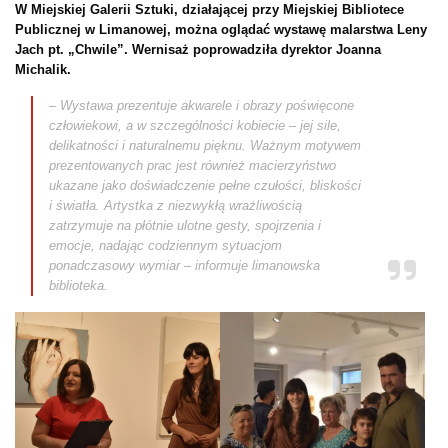
W Miejskiej Galerii Sztuki, działającej przy Miejskiej Bibliotece
Publicznej w Limanowej, można oglądać wystawę malarstwa Leny
Jach pt. „Chwile”. Wernisaż poprowadziła dyrektor Joanna
Michalik.
– Wystawa prezentuje akwarele i obrazy poświęcone
człowiekowi, a w szczególności kobiecie – jej sile,
delikatności i naturalnemu pięknu. Ważnym motywem
prezentowanych prac jest również macierzyństwo
ukazane jako doświadczenie pełne czułości, bliskości
i światła. Artystka z niezwykłą wrażliwością
zatrzymuje na płótnie ulotne gesty, spojrzenia i
emocje, nadając codziennym sytuacjom
ponadczasowy wymiar – informuje limanowska
biblioteka.