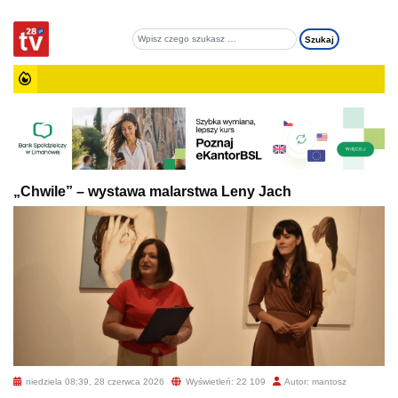
„Chwile” – wystawa malarstwa Leny Jach
niedziela 08:39, 28 czerwca 2026
Wyświetleń: 22 109
Autor: mantosz