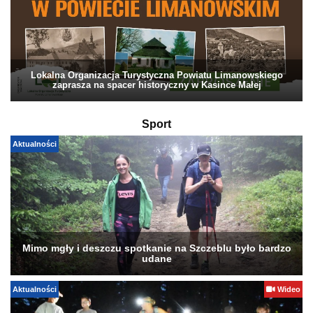
Lokalna Organizacja Turystyczna Powiatu Limanowskiego
zaprasza na spacer historyczny w Kasince Małej
Sport
Aktualności
Mimo mgły i deszczu spotkanie na Szczeblu było bardzo
udane
Aktualności
Wideo