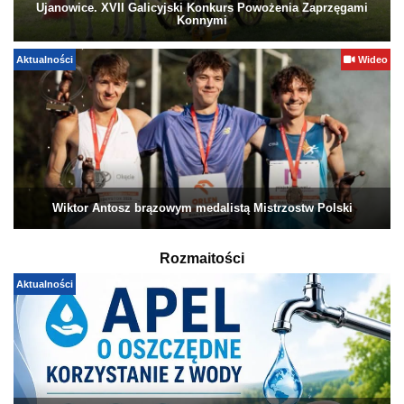
Ujanowice. XVII Galicyjski Konkurs Powożenia Zaprzęgami
Konnymi
Aktualności
Wideo
Wiktor Antosz brązowym medalistą Mistrzostw Polski
Rozmaitości
Aktualności