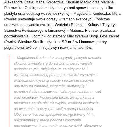
Aleksandra Czaja, Maria Kordeczka, Krystian Macko oraz Marlena
Piotrowska. Opiekę nad młodymi artystami sprawuje nauczycielka
plastyki oraz edukacji wczesnoszkolnej – Magdalena Kordeczka, która
również prezentuje swoje obrazy w ramach ekspozycji. Podczas
uroczystego otwarcia dyrektor Wydziału Promocji, Kultury i Turystyki
Starostwa Powiatowego w Limanowej – Mateusz Pietrzak przekazał
podziękowania i upominki od starosty Mieczysława Urygi. Głos zabrał
również Wiesław Stanik – dyrektor SP nr 2 w Limanowej, który
pogratulował twórcom inicjatywy i rozwijania talentów.
– Magdalena Kordeczka w ciepłych, pełnych uznania
słowach zwróciła się do swoich utalentowanych
podopiecznych, dziękując im za aktywność i
wytrwałą, całoroczną pracę, jak również wyrażając
wdzięczność dyrekcji szkoły i rodzicom młodych
artystów za zaufanie, wsparcie, motywację i
przestrzeń dla realizowania twórczych zainteresowań
oraz projektów. Podkreśliła także, że spotkania z
młodzieżą są dla niej niezwykłą, osobistą inspiracją
do tworzenia, a przy tym wielka dumą i radością.
Obejrzano również specjalnie przygotowany film,
dokumentujący pracę podczas tworzenia
prezentowanych w ramach wystawy dzieł, obrazujący