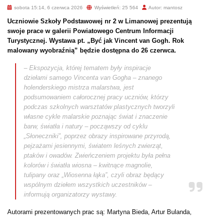
sobota 15:14, 6 czerwca 2026
Wyświetleń: 25 564
Autor: mantosz
Uczniowie Szkoły Podstawowej nr 2 w Limanowej prezentują
swoje prace w galerii Powiatowego Centrum Informacji
Turystycznej. Wystawa pt. „Być jak Vincent van Gogh. Rok
malowany wyobraźnią” będzie dostępna do 26 czerwca.
– Ekspozycja, której tematem były inspiracje
dziełami samego Vincenta van Gogha – znanego
holenderskiego mistrza malarstwa, jest
podsumowaniem całorocznej pracy uczniów, którzy
podczas szkolnych warsztatów plastycznych tworzyli
własne cykle malarskie poznając świat i znaczenie
barw, światła i natury – począwszy od cyklu
„Słoneczniki”, poprzez obrazy inspirowane przyrodą,
pejzażami jesiennymi, światem leśnych zwierząt,
ptaków i owadów. Zwieńczeniem projektu była pełna
kolorów i światła wiosna – kwitnące magnolie,
tulipany oraz „Wiosenna łąka”, czyli obraz będący
wspólnym dziełem wszystkich uczestników –
informują organizatorzy wystawy.
Autorami prezentowanych prac są: Martyna Bieda, Artur Bulanda,