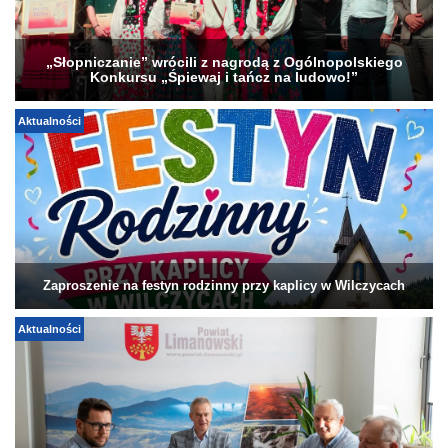
„Słopniczanie” wrócili z nagrodą z Ogólnopolskiego
Konkursu „Śpiewaj i tańcz na ludowo!”
Aktualności
Zaproszenie na festyn rodzinny przy kaplicy w Wilczycach
Aktualności