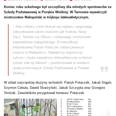
Koniec roku szkolnego był szczęśliwy dla młodych sportowców ze
Szkoły Podstawowej w Porębie Wielkiej. W Tarnowie wywalczyli
mistrzostwo Małopolski w trójboju lekkoatletycznym.
– Nasi chłopcy znów okazali się najlepsi, wygrywając
zdecydowanie takimi miastami jak Kraków, Nowy
Sącz, Tarnów czy Olkusz i zdobywając mistrzostwo
województwa małopolskiego. W klasyfikacji
indywidualnej Patryk Potaczek zdobył pierwsze
miejsce w Małopolsce. Największy tegoroczny
sukces i chyba największy lekkoatletyczny w historii
szkoły stał się faktem! – poinformowała w mediach
społecznościowych Szkoła Podstawowa w Porębie
Wielkiej.
W skład zwycięskiej drużyny wchodzili: Patryk Potaczek, Jakub Stąpór,
Szymon Cebula, Dawid Skarżyński, Jakub Szczypta oraz Grzegorz
Stróżak. Zawodników przygotował Ireneusz Potaczek.