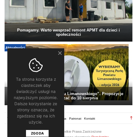
Pomagamy. Warto wesprzeć remont APMT dla dzieci i
społeczności
Aktualności
Ta strona korzysta z
ciasteczek aby
świadczyć usługi na
„Turystyczna Perła Powiatu Limanowskiego”. Propozycje
najwyższym poziomie.
można zgłaszać do 10 sierpnia
Dalsze korzystanie ze
strony oznacza, że
zgadzasz się na ich
TV28.pl
Regulamin
Redakcja
Reklama
Patronat
Kontakt
użycie.
2026 ©
TV28
/ Wszelkie Prawa Zastrzeżone
ZGODA