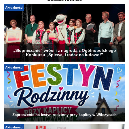
Aktualności
„Słopniczanie” wrócili z nagrodą z Ogólnopolskiego
Konkursu „Śpiewaj i tańcz na ludowo!”
Aktualności
Zaproszenie na festyn rodzinny przy kaplicy w Wilczycach
Aktualności