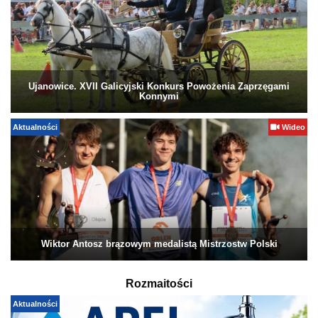
Ujanowice. XVII Galicyjski Konkurs Powożenia Zaprzęgami
Konnymi
Aktualności
Wideo
Wiktor Antosz brązowym medalistą Mistrzostw Polski
Rozmaitości
Aktualności