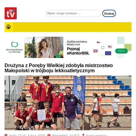
Drużyna z Poręby Wielkiej zdobyła mistrzostwo
Małopolski w trójboju lekkoatletycznym
środa 12:10, 8 lipca 2026
Wyświetleń: 10 973
Autor: mantosz