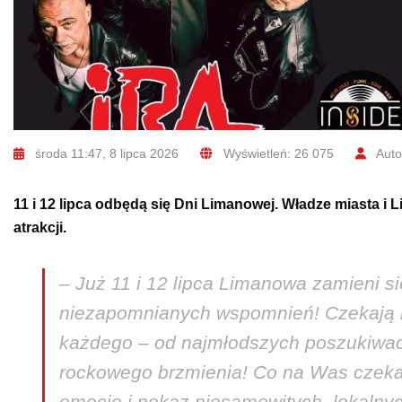
środa 11:47, 8 lipca 2026
Wyświetleń: 26 075
Auto
11 i 12 lipca odbędą się Dni Limanowej. Władze miasta i
atrakcji.
– Już 11 i 12 lipca Limanowa zamieni si
niezapomnianych wspomnień! Czekają na
każdego – od najmłodszych poszukiwa
rockowego brzmienia! Co na Was czek
emocje i pokaz niesamowitych, lokalnyc