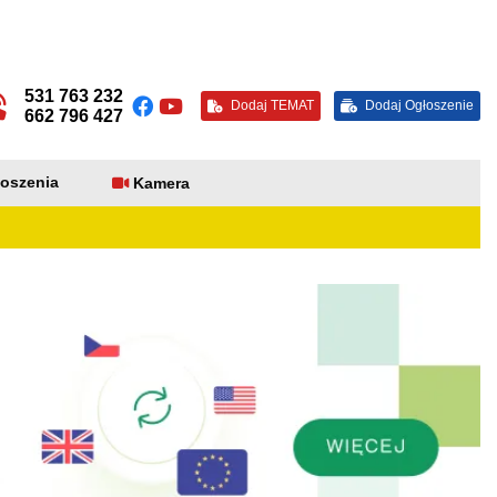
531 763 232
Dodaj TEMAT
Dodaj Ogłoszenie
662 796 427
oszenia
Kamera