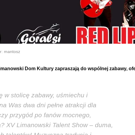
r: mantosz
 Limanowski Dom Kultury zapraszają do wspólnej zabawy, ofe
ę w stolicę zabawy, uśmiechu i
 Was dwa dni pełne atrakcji dla
czy przygód po fanów mocnego,
a? XV Limanowski Talent Show – duma,
h talentów! Muzyczna tradycja i