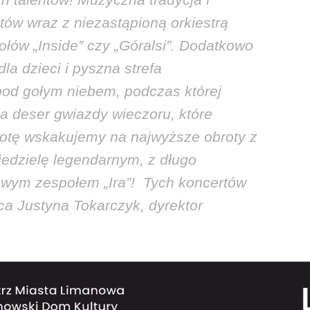
ów wraz z niezastąpioną orkiestrą
łów „Inside” czy „Góralsi”. Dodatkowo
a dzieci i pyszna strefa
pod gołym niebem, podczas której
a deser gwiazdy wieczoru, które
botę wskakujemy na najwyższe obroty z
iedzielę legendarnym, z długo
wym zespołem „Ira”! Tych koncertów
ca Justyna Tokarczyk, dyrektor