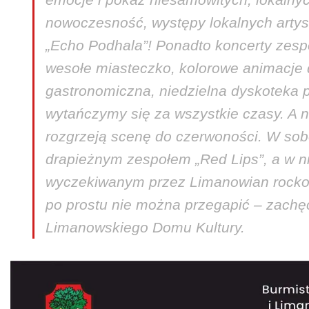
nowoczesność, występy lokalnych artyst
„Echo Podhala”! Ponadto koncerty zespo
wesołe miasteczko, kolorowe animacje dl
gastronomiczna, niedzielna dyskoteka 
wytańczymy się za wszystkie czasy. A n
rozgrzeją scenę do czerwoności. W so
drapieżnym zespołem „Red Lips”, a w n
wyczekiwanym przez Limanowian rocko
po prostu nie można przegapić – zachę
Limanowskiego Domu Kultury.