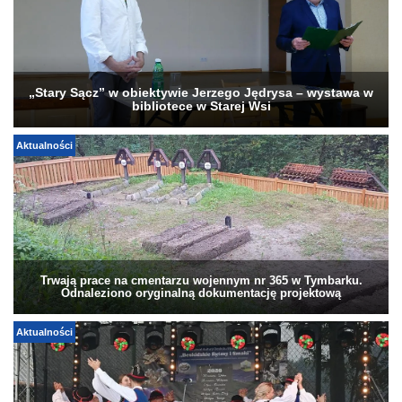
„Stary Sącz” w obiektywie Jerzego Jędrysa – wystawa w
bibliotece w Starej Wsi
Aktualności
Trwają prace na cmentarzu wojennym nr 365 w Tymbarku.
Odnaleziono oryginalną dokumentację projektową
Aktualności