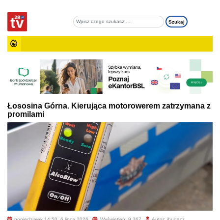
Łososina Górna. Kierująca motorowerem zatrzymana z
promilami
poniedziałek 14:50, 6 lipca 2026
Wyświetleń: 9 367
Autor: jbudacz