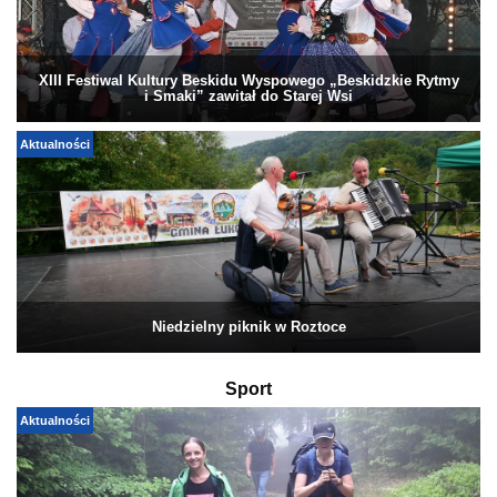
XIII Festiwal Kultury Beskidu Wyspowego „Beskidzkie Rytmy
i Smaki” zawitał do Starej Wsi
Aktualności
Niedzielny piknik w Roztoce
Sport
Aktualności