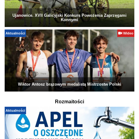
Ujanowice. XVII Galicyjski Konkurs Powożenia Zaprzęgami
Konnymi
Aktualności
Wideo
Wiktor Antosz brązowym medalistą Mistrzostw Polski
Rozmaitości
Aktualności