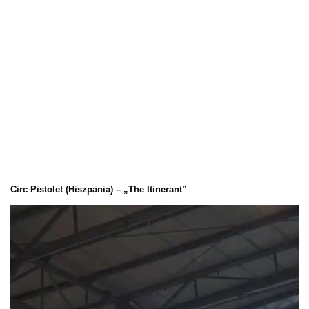
Circ Pistolet (Hiszpania) – „The Itinerant”