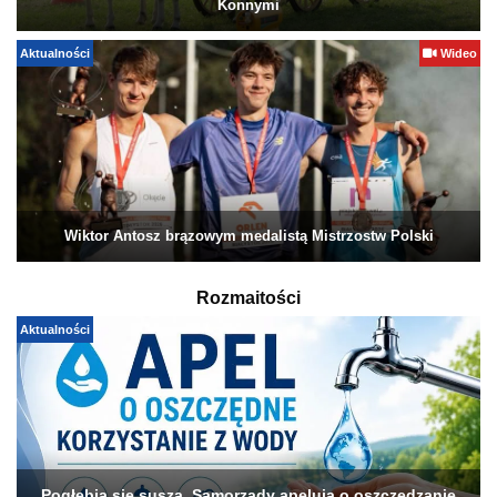
Konnymi
Aktualności
Wideo
Wiktor Antosz brązowym medalistą Mistrzostw Polski
Rozmaitości
Aktualności
Pogłębia się susza. Samorządy apelują o oszczędzanie