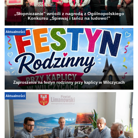
„Słopniczanie” wrócili z nagrodą z Ogólnopolskiego
Konkursu „Śpiewaj i tańcz na ludowo!”
Aktualności
Zaproszenie na festyn rodzinny przy kaplicy w Wilczycach
Aktualności