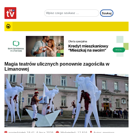
Magia teatrów ulicznych ponownie zagościła w
Limanowej
poniedziałek 18:41, 6 lipca 2026
Wyświetleń: 12 816
Autor: mantosz