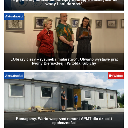
wody i solidarność
Aktualności
„Obrazy ciszy – rysunek i malarstwo”. Otwarto wystawę prac
Iwony Biernackiej i Witolda Kubichy
Aktualności
Wideo
Pomagamy. Warto wesprzeć remont APMT dla dzieci i
społeczności