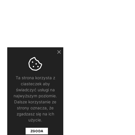
Ta strona korzysta z
ciasteczek aby
świadczyć usługi na
najwyższym poziomie.
Dalsze korzystanie ze
strony oznacza, że
zgadzasz się na ich
użycie.
ZGODA