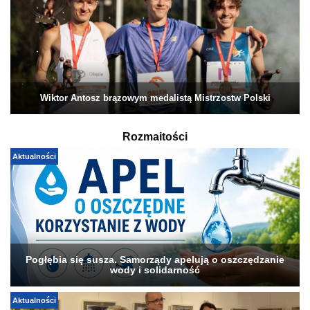
Wiktor Antosz brązowym medalistą Mistrzostw Polski
Rozmaitości
Aktualności
Pogłębia się susza. Samorządy apelują o oszczędzanie
wody i solidarność
Aktualności