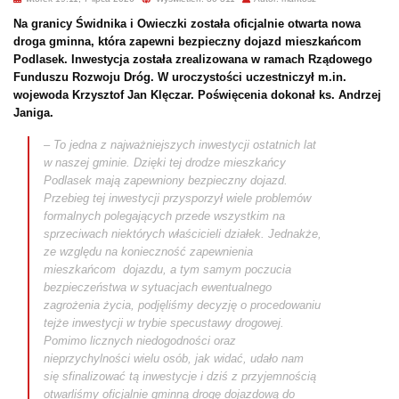
Na granicy Świdnika i Owieczki została oficjalnie otwarta nowa
droga gminna, która zapewni bezpieczny dojazd mieszkańcom
Podlasek. Inwestycja została zrealizowana w ramach Rządowego
Funduszu Rozwoju Dróg. W uroczystości uczestniczył m.in.
wojewoda Krzysztof Jan Klęczar. Poświęcenia dokonał ks. Andrzej
Janiga.
– To jedna z najważniejszych inwestycji ostatnich lat
w naszej gminie. Dzięki tej drodze mieszkańcy
Podlasek mają zapewniony bezpieczny dojazd.
Przebieg tej inwestycji przysporzył wiele problemów
formalnych polegających przede wszystkim na
sprzeciwach niektórych właścicieli działek. Jednakże,
ze względu na konieczność zapewnienia
mieszkańcom dojazdu, a tym samym poczucia
bezpieczeństwa w sytuacjach ewentualnego
zagrożenia życia, podjęliśmy decyzję o procedowaniu
tejże inwestycji w trybie specustawy drogowej.
Pomimo licznych niedogodności oraz
nieprzychylności wielu osób, jak widać, udało nam
się sfinalizować tą inwestycje i dziś z przyjemnością
otwarliśmy oficjalnie gminną drogę dojazdową do