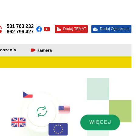
531 763 232
Dodaj TEMAT
Dodaj Ogłoszenie
662 796 427
oszenia
Kamera