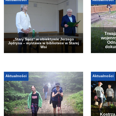
Trwaj
wojenn
„Stary Sącz” w obiektywie Jerzego
Odna
Jędrysa – wystawa w bibliotece w Starej
doku
Wsi
Aktualności
Aktualności
Kostrza