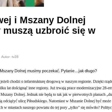
ej i Mszany Dolnej
muszą uzbroić się w
Autor: tv28
 i Mszany Dolnej musimy poczekać. Pytanie…jak długo?
jeżeli chodzi o infarstrukturę drogową w naszym regionie. Dzięki rz
u lat doścignąć inne regiony. Już trwają prace modernizacyjne 28-em
Mszany Dolnej. Jednak nie będą to tak jak w pierwotnych planach „d
ą odciążyć ulicę Piłsudskiego. Natomiast w Mszanie Dolnej być może
 w miastach naszego powiatu do tej pory „tylko” się mówiło? Polity