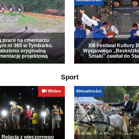
ą prace na cmentarzu
ym nr 365 w Tymbarku.
XIII Festiwal Kultury 
leziono oryginalną
Wyspowego „Beskidzki
mentację projektową
Smaki” zawitał do Sta
Sport
Wideo
Aktualności
. Relacja z wieczornego