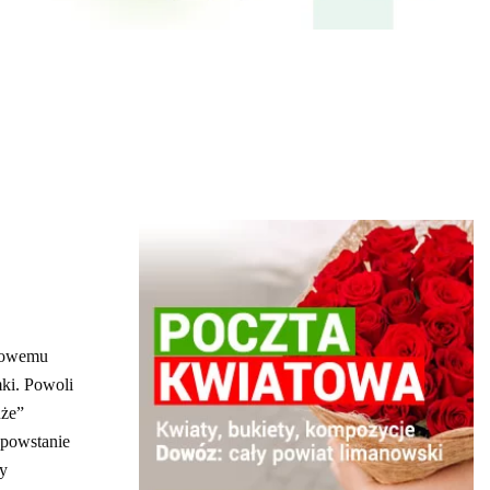
ądowemu
ki. Powoli
uże”
 powstanie
cy