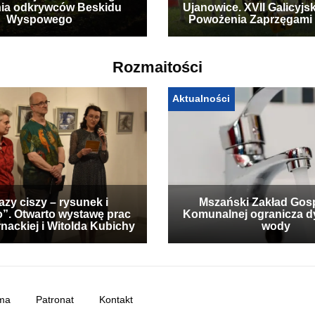
ia odkrywców Beskidu
Ujanowice. XVII Galicyjs
Wyspowego
Powożenia Zaprzęgami
Rozmaitości
Aktualności
zy ciszy – rysunek i
Mszański Zakład Gos
”. Otwarto wystawę prac
Komunalnej ogranicza d
nackiej i Witolda Kubichy
wody
ma
Patronat
Kontakt