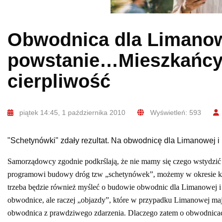
Obwodnica dla Limanow
powstanie…Mieszkańcy 
cierpliwość
piątek 14:45, 1 października 2010
Wyświetleń: 593
"Schetynówki" zdały rezultat. Na obwodnicę dla Limanowej
Samorządowcy zgodnie podkrślają, że nie mamy się czego wstydzić 
programowi budowy dróg tzw „schetynówek”, możemy w okresie kilk
trzeba będzie również myśleć o budowie obwodnic dla Limanowej i 
obwodnice, ale raczej „objazdy”, które w przypadku Limanowej maj
obwodnica z prawdziwego zdarzenia. Dlaczego zatem o obwodnicach