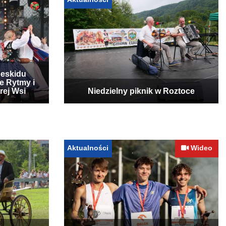
Beskidu
e Rytmy i
rej Wsi
Niedzielny piknik w Roztoce
Aktualności
Wideo