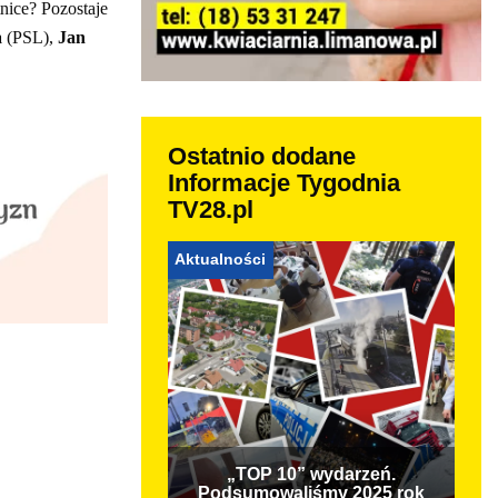
nice? Pozostaje
a
(PSL),
Jan
Ostatnio dodane
Informacje Tygodnia
TV28.pl
Aktualności
„TOP 10” wydarzeń.
Podsumowaliśmy 2025 rok