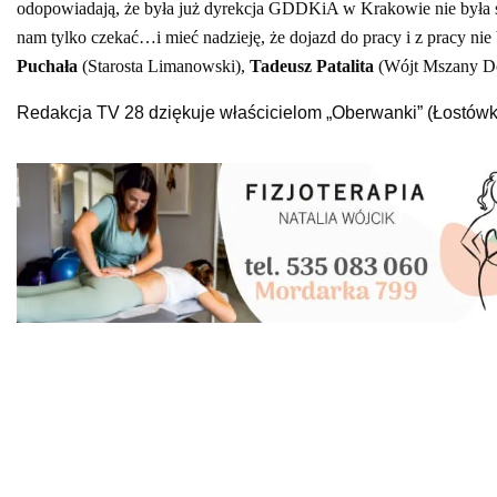
odopowiadają, że była już dyrekcja GDDKiA w Krakowie nie była sko
nam tylko czekać…i mieć nadzieję, że dojazd do pracy i z pracy nie 
Puchała
(Starosta Limanowski),
Tadeusz Patalita
(Wójt Mszany Do
Redakcja TV 28 dziękuje właścicielom „Oberwanki” (Łostówka