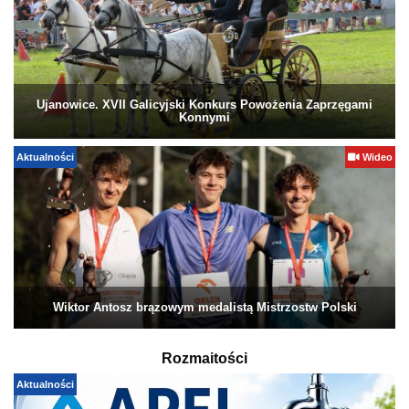
Ujanowice. XVII Galicyjski Konkurs Powożenia Zaprzęgami
Konnymi
Aktualności
Wideo
Wiktor Antosz brązowym medalistą Mistrzostw Polski
Rozmaitości
Aktualności