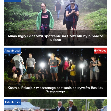
Mimo mgły i deszczu spotkanie na Szczeblu było bardzo
udane
Aktualności
Wideo
Kostrza. Relacja z wieczornego spotkania odkrywców Beskidu
Wyspowego
Aktualności