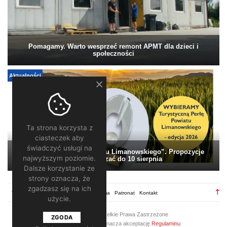
Pomagamy. Warto wesprzeć remont APMT dla dzieci i
społeczności
Aktualności
Ta strona korzysta z
ciasteczek aby
świadczyć usługi na
„Turystyczna Perła Powiatu Limanowskiego”. Propozycje
najwyższym poziomie.
można zgłaszać do 10 sierpnia
Dalsze korzystanie ze
strony oznacza, że
zgadzasz się na ich
TV28.pl
Regulamin
Redakcja
Reklama
Patronat
Kontakt
użycie.
2026 ©
TV28
/ Wszelkie Prawa Zastrzeżone
ZGODA
Korzystanie z portalu oznacza akceptację
Regulaminu