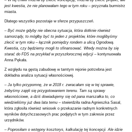
jest kwestia, że nie planowałam tego w tym roku –
przyznała burmistrz
miasta.
Dlatego wszystko pozostaje w sferze przypuszczeń.
– Być może gdyby nie obecna sytuacja, która dotknie również
samorządy, to mógłby być to jeden z projektów, które moglibyśmy
zlecić w tym roku – łącznik pomiędzy rondem a ulicą Ogrodową.
Kwestia, czy będziemy mogli to sfinansować. Wtedy można by się
starać do FDS na przykład w przyszłorocznej edycji –
kontynuowała
Anna Pękała.
Z względu na gęstą zabudowę w tamtym rejonie potrzebna jest
dokładna analiza sytuacji własnościowej.
–
Ja tylko przypomnę, że w 2018 r. zwracałam się w tej sprawie,
żebyśmy zajęli się przygotowaniem terenu. Tam są sprawy
własnościowe, a dziś dowiadujemy się od pana marszałka to, co
wiedzieliśmy już dwa lata temu
– stwierdziła radna Agnieszka Sasal,
która zgłosiła również wniosek o przekazanie radnym konkretnych
wyników dotychczasowych prac podjętych w tym zakresie przez
urzędników.
–
Poprosiłam o wstępny kosztorys, kalkulację tej koncepcji. Ale idzie