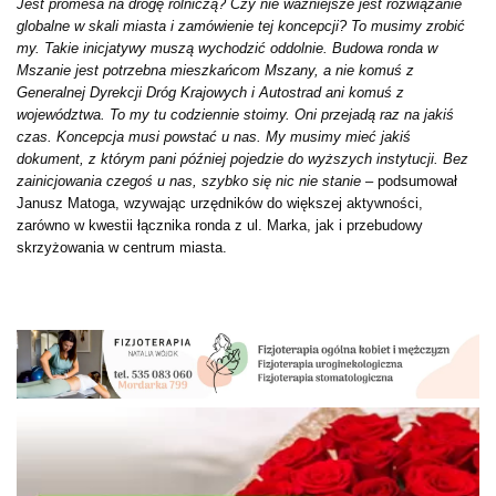
Jest promesa na drogę rolniczą? Czy nie ważniejsze jest rozwiązanie
globalne w skali miasta i zamówienie tej koncepcji? To musimy zrobić
my. Takie inicjatywy muszą wychodzić oddolnie. Budowa ronda w
Mszanie jest potrzebna mieszkańcom Mszany, a nie komuś z
Generalnej Dyrekcji Dróg Krajowych i Autostrad ani komuś z
województwa. To my tu codziennie stoimy. Oni przejadą raz na jakiś
czas. Koncepcja musi powstać u nas. My musimy mieć jakiś
dokument, z którym pani później pojedzie do wyższych instytucji. Bez
zainicjowania czegoś u nas, szybko się nic nie stanie
– podsumował
Janusz Matoga, wzywając urzędników do większej aktywności,
zarówno w kwestii łącznika ronda z ul. Marka, jak i przebudowy
skrzyżowania w centrum miasta.