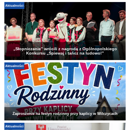
Aktualności
„Słopniczanie” wrócili z nagrodą z Ogólnopolskiego
Konkursu „Śpiewaj i tańcz na ludowo!”
Aktualności
Zaproszenie na festyn rodzinny przy kaplicy w Wilczycach
Aktualności