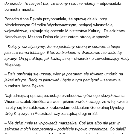
do przodu. To nie jest tak, że stoimy i nic nie robimy
– odpowiadała
burmistrz miasta.
Ponadto Anna Pękała przypomniała, że sprawą działki przy
Młodzieżowym Ośrodku Wychowawczym, będącej własnością
województwa, zajmuje się obecnie Ministerstwo Kultury i Dziedzictwa
Narodowego. Mszana Dolna nie jest zatem stroną w sprawie.
–
Kolejny raz słyszymy, że nie jesteśmy stroną w sprawie. Istnieje
jeszcze forma lobbingu. Ktoś za biurkiem w Warszawie nie widzi tej
sprawy. On ją traktuje, jak każdą inną
– stwierdził przewodniczący Rady
Miejskiej.
–
Dziś otwierają się urzędy, więc ja postaram się również umówić na
jakąś wizytę. Będę to pilotować i będę o tym pamiętać
– zapewniła
burmistrz Anna Pękała.
Najtrudniejszą sprawą pozostaje przebudowa głównego skrzyżowania.
Wicemarszałek Smółka w swoim piśmie zwrócił uwagę, że w tej kwestii
należy się kontaktować z krakowskim oddziałem Generalnej Dyrekcji
Dróg Krajowych i Autostrad, czy zarządcą drogi nr 28.
–
Nie dziwi mnie ta wypowiedź marszałka. Coś jest albo nie jest w
zakresie moich kompetencji – podejście typowo urzędnicze. Co dalej?