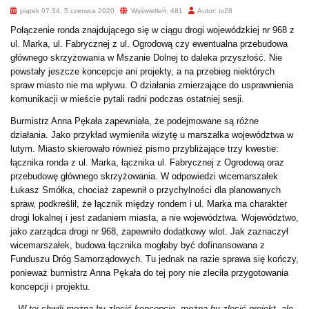
piątek 07:34, 5 czerwca 2020
Wyświetleń: 481
Autor: tv28
Połączenie ronda znajdującego się w ciągu drogi wojewódzkiej nr 968 z
ul. Marka, ul. Fabrycznej z ul. Ogrodową czy ewentualna przebudowa
głównego skrzyżowania w Mszanie Dolnej to daleka przyszłość. Nie
powstały jeszcze koncepcje ani projekty, a na przebieg niektórych
spraw miasto nie ma wpływu. O działania zmierzające do usprawnienia
komunikacji w mieście pytali radni podczas ostatniej sesji.
Burmistrz Anna Pękała zapewniała, że podejmowane są różne
działania. Jako przykład wymieniła wizytę u marszałka województwa w
lutym. Miasto skierowało również pismo przybliżające trzy kwestie:
łącznika ronda z ul. Marka, łącznika ul. Fabrycznej z Ogrodową oraz
przebudowę głównego skrzyżowania. W odpowiedzi wicemarszałek
Łukasz Smółka, chociaż zapewnił o przychylności dla planowanych
spraw, podkreślił, że łącznik między rondem i ul. Marka ma charakter
drogi lokalnej i jest zadaniem miasta, a nie województwa. Województwo,
jako zarządca drogi nr 968, zapewniło dodatkowy wlot. Jak zaznaczył
wicemarszałek, budowa łącznika mogłaby być dofinansowana z
Funduszu Dróg Samorządowych. Tu jednak na razie sprawa się kończy,
ponieważ burmistrz Anna Pękała do tej pory nie zleciła przygotowania
koncepcji i projektu.
–
W tej chwili można by zlecić koncepcję, można by zlecić projekt, ale