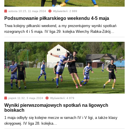
sobota 10:15, 11 maja 2024
Wyświetleń: 2 889
Podsumowanie piłkarskiego weekendu 4-5 maja
Trwa kolejny piłkarski weekend, a my prezentujemy wyniki spotkań
rozegranych 4 i 5 maja. IV liga 29. kolejka Wierchy Rabka-Zdrój…
piątek 11:32, 3 maja 2024
Wyświetleń: 4 879
Wyniki pierwszomajowych spotkań na ligowych
boiskach
1 maja odbyły się kolejne mecze w ramach IV i V ligi, a także klasy
okręgowej. IV liga 28. kolejka…