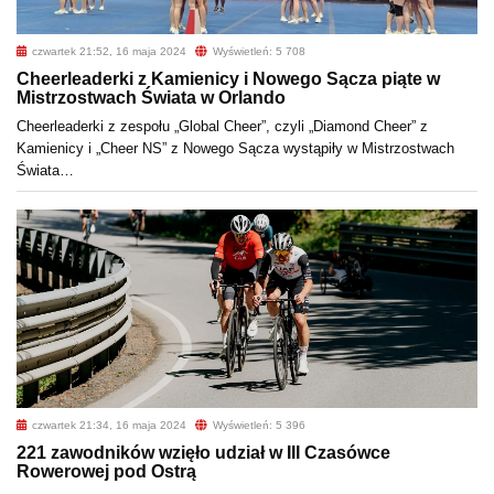
czwartek 21:52, 16 maja 2024
Wyświetleń: 5 708
Cheerleaderki z Kamienicy i Nowego Sącza piąte w
Mistrzostwach Świata w Orlando
Cheerleaderki z zespołu „Global Cheer”, czyli „Diamond Cheer” z
Kamienicy i „Cheer NS” z Nowego Sącza wystąpiły w Mistrzostwach
Świata…
czwartek 21:34, 16 maja 2024
Wyświetleń: 5 396
221 zawodników wzięło udział w III Czasówce
Rowerowej pod Ostrą