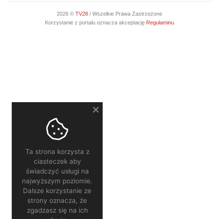
2026 ©
TV28
/ Wszelkie Prawa Zastrzeżone
Korzystanie z portalu oznacza akceptację
Regulaminu
Ta strona korzysta z
ciasteczek aby
świadczyć usługi na
najwyższym poziomie.
Dalsze korzystanie ze
strony oznacza, że
zgadzasz się na ich