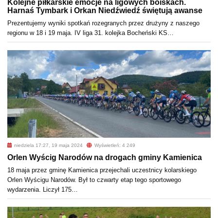
Kolejne piłkarskie emocje na ligowych boiskach.
Harnaś Tymbark i Orkan Niedźwiedź świętują awanse
Prezentujemy wyniki spotkań rozegranych przez drużyny z naszego
regionu w 18 i 19 maja. IV liga 31. kolejka Bocheński KS…
niedziela 17:27, 19 maja 2024
Wyświetleń: 4 249
Orlen Wyścig Narodów na drogach gminy Kamienica
18 maja przez gminę Kamienica przejechali uczestnicy kolarskiego
Orlen Wyścigu Narodów. Był to czwarty etap tego sportowego
wydarzenia. Liczył 175…