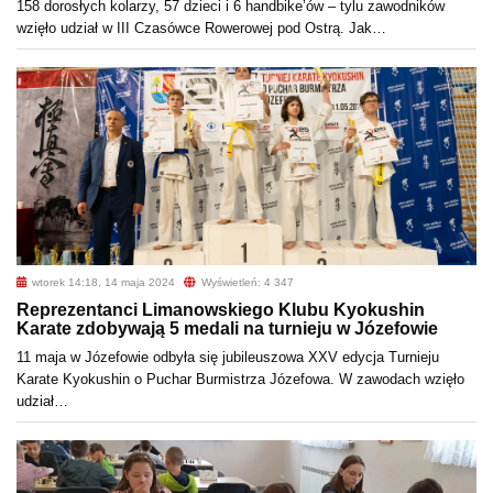
158 dorosłych kolarzy, 57 dzieci i 6 handbike’ów – tylu zawodników
wzięło udział w III Czasówce Rowerowej pod Ostrą. Jak…
wtorek 14:18, 14 maja 2024
Wyświetleń: 4 347
Reprezentanci Limanowskiego Klubu Kyokushin
Karate zdobywają 5 medali na turnieju w Józefowie
11 maja w Józefowie odbyła się jubileuszowa XXV edycja Turnieju
Karate Kyokushin o Puchar Burmistrza Józefowa. W zawodach wzięło
udział…