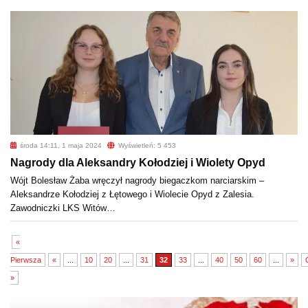
środa 14:11, 1 maja 2024
Wyświetleń: 5 453
Nagrody dla Aleksandry Kołodziej i Wiolety Opyd
Wójt Bolesław Żaba wręczył nagrody biegaczkom narciarskim –
Aleksandrze Kołodziej z Łętowego i Wiolecie Opyd z Zalesia.
Zawodniczki LKS Witów…
«
Pierwsza
«
...
10
20
...
31
32
33
...
40
50
60
...
»
»