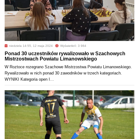
niedziela 14:55, 12 maja 2024
Wyświetleń: 3 984
Ponad 30 uczestników rywalizowało w Szachowych
Mistrzostwach Powiatu Limanowskiego
W Roztoce rozegrano Szachowe Mistrzostwa Powiatu Limanowskiego.
Rywalizowało w nich ponad 30 zawodników w trzech kategoriach.
WYNIKI Kategoria open I…