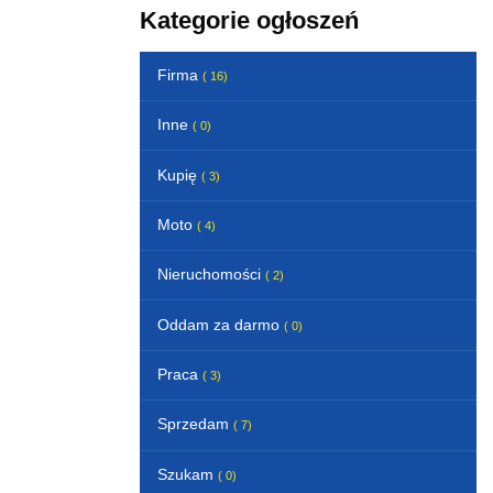
Kategorie ogłoszeń
Firma
( 16)
Inne
( 0)
Kupię
( 3)
Moto
( 4)
Nieruchomości
( 2)
Oddam za darmo
( 0)
Praca
( 3)
Sprzedam
( 7)
Szukam
( 0)