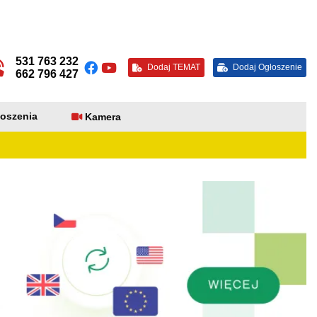
531 763 232
Dodaj TEMAT
Dodaj Ogłoszenie
662 796 427
oszenia
Kamera