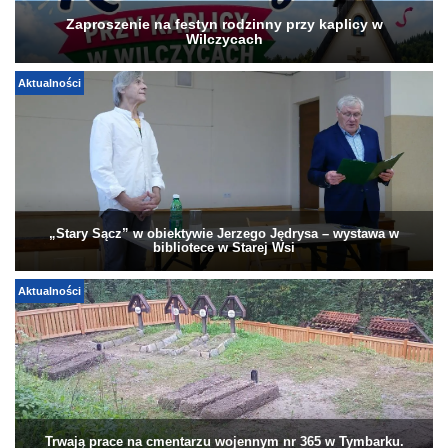
Zaproszenie na festyn rodzinny przy kaplicy w
Wilczycach
Aktualności
„Stary Sącz” w obiektywie Jerzego Jędrysa – wystawa w
bibliotece w Starej Wsi
Aktualności
Trwają prace na cmentarzu wojennym nr 365 w Tymbarku.