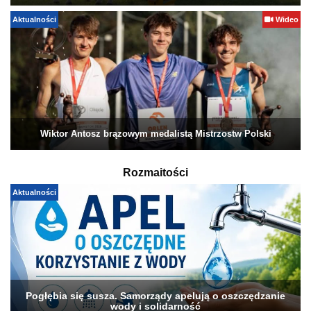
Aktualności
Wideo
Wiktor Antosz brązowym medalistą Mistrzostw Polski
Rozmaitości
Aktualności
Pogłębia się susza. Samorządy apelują o oszczędzanie
wody i solidarność