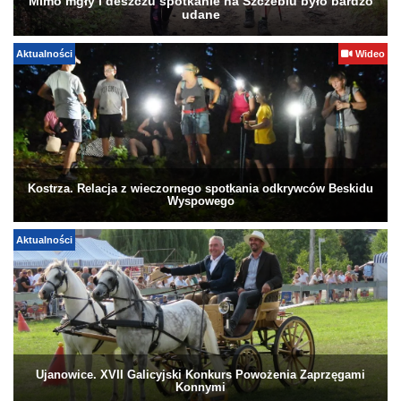
Mimo mgły i deszczu spotkanie na Szczeblu było bardzo
udane
Aktualności
Wideo
Kostrza. Relacja z wieczornego spotkania odkrywców Beskidu
Wyspowego
Aktualności
Ujanowice. XVII Galicyjski Konkurs Powożenia Zaprzęgami
Konnymi