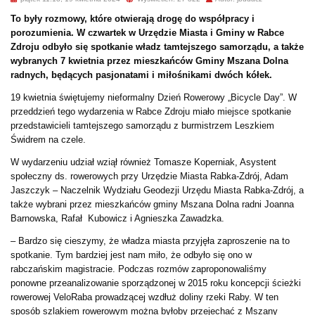
To były rozmowy, które otwierają drogę do współpracy i
porozumienia. W czwartek w Urzędzie Miasta i Gminy w Rabce
Zdroju odbyło się spotkanie władz tamtejszego samorządu, a także
wybranych 7 kwietnia przez mieszkańców Gminy Mszana Dolna
radnych, będących pasjonatami i miłośnikami dwóch kółek.
19 kwietnia świętujemy nieformalny Dzień Rowerowy „Bicycle Day”. W
przeddzień tego wydarzenia w Rabce Zdroju miało miejsce spotkanie
przedstawicieli tamtejszego samorządu z burmistrzem Leszkiem
Świdrem na czele.
W wydarzeniu udział wziął również Tomasze Koperniak, Asystent
społeczny ds. rowerowych przy Urzędzie Miasta Rabka-Zdrój, Adam
Jaszczyk – Naczelnik Wydziału Geodezji Urzędu Miasta Rabka-Zdrój, a
także wybrani przez mieszkańców gminy Mszana Dolna radni Joanna
Barnowska, Rafał Kubowicz i Agnieszka Zawadzka.
– Bardzo się cieszymy, że władza miasta przyjęła zaproszenie na to
spotkanie. Tym bardziej jest nam miło, że odbyło się ono w
rabczańskim magistracie. Podczas rozmów zaproponowaliśmy
ponowne przeanalizowanie sporządzonej w 2015 roku koncepcji ścieżki
rowerowej VeloRaba prowadzącej wzdłuż doliny rzeki Raby. W ten
sposób szlakiem rowerowym można byłoby przejechać z Mszany