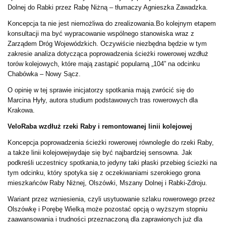
Dolnej do Rabki przez Rabę Niżną – tłumaczy Agnieszka Zawadzka.
Koncepcja ta nie jest niemożliwa do zrealizowania.Bo kolejnym etapem
konsultacji ma być wypracowanie wspólnego stanowiska wraz z
Zarządem Dróg Wojewódzkich. Oczywiście niezbędna będzie w tym
zakresie analiza dotycząca poprowadzenia ścieżki rowerowej wzdłuż
torów kolejowych, które mają zastąpić popularną „104” na odcinku
Chabówka – Nowy Sącz.
O opinię w tej sprawie inicjatorzy spotkania mają zwrócić się do
Marcina Hyły, autora studium podstawowych tras rowerowych dla
Krakowa.
VeloRaba wzdłuż rzeki Raby i remontowanej linii kolejowej
Koncepcja poprowadzenia ścieżki rowerowej równolegle do rzeki Raby,
a także linii kolejowejwydaje się być najbardziej sensowna. Jak
podkreśli uczestnicy spotkania,to jedyny taki płaski przebieg ścieżki na
tym odcinku, który spotyka się z oczekiwaniami szerokiego grona
mieszkańców Raby Niżnej, Olszówki, Mszany Dolnej i Rabki-Zdroju.
Wariant przez wzniesienia, czyli usytuowanie szlaku rowerowego przez
Olszówkę i Porębę Wielką może pozostać opcją o wyższym stopniu
zaawansowania i trudności przeznaczoną dla zaprawionych już dla