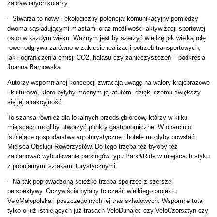
zaprawionych kolarzy.
– Stwarza to nowy i ekologiczny potencjał komunikacyjny pomiędzy
dwoma sąsiadującymi miastami oraz możliwości aktywizacji sportowej
osób w każdym wieku. Ważnym jest by szerzyć wiedzę jak wielką rolę
rower odgrywa zarówno w zakresie realizacji potrzeb transportowych,
jak i ograniczenia emisji CO2, hałasu czy zanieczyszczeń – podkreśla
Joanna Barnowska.
Autorzy wspomnianej koncepcji zwracają uwagę na walory krajobrazowe
i kulturowe, które byłyby mocnym jej atutem, dzięki czemu zwiększy
się jej atrakcyjność.
To szansa również dla lokalnych przedsiębiorców, którzy w kilku
miejscach mogliby utworzyć punkty gastronomiczne. W oparciu o
istniejące gospodarstwa agroturystyczne i hotele mogłyby powstać
Miejsca Obsługi Rowerzystów. Do tego trzeba też byłoby też
zaplanować wybudowanie parkingów typu Park&Ride w miejscach styku
z popularnymi szlakami turystycznymi.
– Na tak poprowadzoną ścieżkę trzeba spojrzeć z szerszej
perspektywy. Oczywiście byłaby to cześć wielkiego projektu
VeloMałopolska i poszczególnych jej tras składowych. Wspomnę tutaj
tylko o już istniejących już trasach VeloDunajec czy VeloCzorsztyn czy