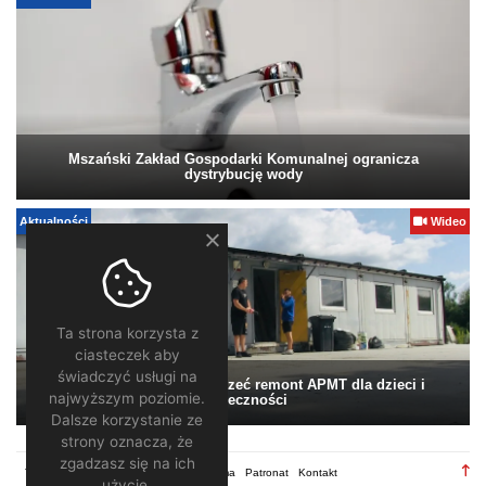
Mszański Zakład Gospodarki Komunalnej ogranicza
dystrybucję wody
Aktualności
Wideo
Ta strona korzysta z
ciasteczek aby
świadczyć usługi na
Pomagamy. Warto wesprzeć remont APMT dla dzieci i
najwyższym poziomie.
społeczności
Dalsze korzystanie ze
strony oznacza, że
zgadzasz się na ich
TV28.pl
Regulamin
Redakcja
Reklama
Patronat
Kontakt
użycie.