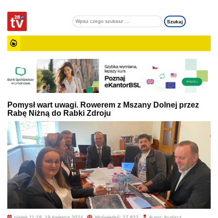
Pomysł wart uwagi. Rowerem z Mszany Dolnej przez
Rabę Niżną do Rabki Zdroju
piątek 11:18, 19 kwietnia 2024
Wyświetleń: 27 822
Autor: jbudacz