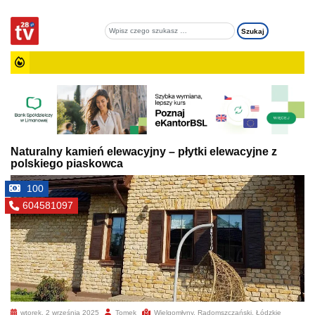
Naturalny kamień elewacyjny – płytki elewacyjne z
polskiego piaskowca
100
604581097
wtorek, 2 września 2025
Tomek
Wielgomłyny, Radomszczański, Łódzkie