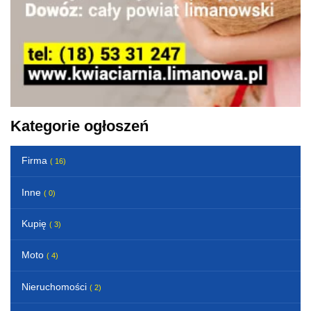
Kategorie ogłoszeń
Firma
( 16)
Inne
( 0)
Kupię
( 3)
Moto
( 4)
Nieruchomości
( 2)