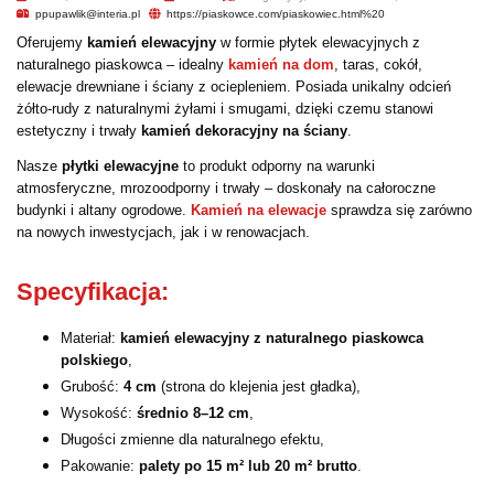
ppupawlik@interia.pl
https://piaskowce.com/piaskowiec.html%20
Oferujemy
kamień elewacyjny
w formie płytek elewacyjnych z
naturalnego piaskowca – idealny
kamień na dom
, taras, cokół,
elewacje drewniane i ściany z ociepleniem. Posiada unikalny odcień
żółto-rudy z naturalnymi żyłami i smugami, dzięki czemu stanowi
estetyczny i trwały
kamień dekoracyjny na ściany
.
Nasze
płytki elewacyjne
to produkt odporny na warunki
atmosferyczne, mrozoodporny i trwały – doskonały na całoroczne
budynki i altany ogrodowe.
Kamień na elewacje
sprawdza się zarówno
na nowych inwestycjach, jak i w renowacjach.
Specyfikacja:
Materiał:
kamień elewacyjny z naturalnego piaskowca
polskiego
,
Grubość:
4 cm
(strona do klejenia jest gładka),
Wysokość:
średnio 8–12 cm
,
Długości zmienne dla naturalnego efektu,
Pakowanie:
palety po 15 m² lub 20 m² brutto
.