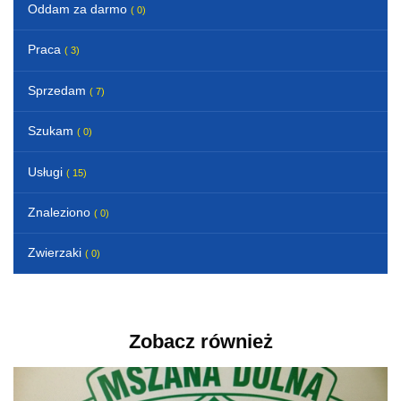
Oddam za darmo
( 0)
Praca
( 3)
Sprzedam
( 7)
Szukam
( 0)
Usługi
( 15)
Znaleziono
( 0)
Zwierzaki
( 0)
Zobacz również