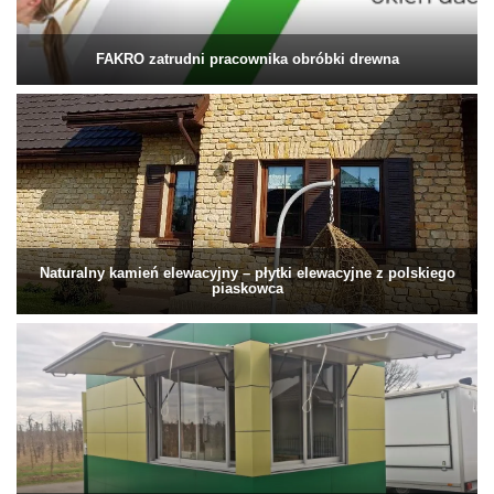
FAKRO zatrudni pracownika obróbki drewna
Naturalny kamień elewacyjny – płytki elewacyjne z polskiego
piaskowca