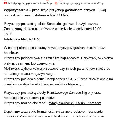
bok@przyczepygastronomiczne24.pl
https://przyczepygastronomiczne24.pl
Wypożyczalnia – produkcja przyczep gastronomicznych
– Twój
pomysł na biznes.
Infolinia – 667 373 677
Przyczepy posiadają odbiór Sanepidu, gotowe do użytkowania.
Zapraszamy do kontaktu również w niedzielę w godzinach 10.00 –
18.00
Infolinia – 667 373 677
W naszej ofercie posiadamy nowe przyczepy gastronomiczne oraz
handlowe.
Przyczepy jednoosiowe z hamulcem najazdowym. Przyczepy w kolorze
białym, czarnym, lub czerwonym.
Możliwość wyboru koloru przyczepy czy innych parametrów zależy od
aktualnego stanu magazynowego.
Przyczepy posiadają pełne ubezpieczenie OC, AC oraz NNW.z opcją na
wynajem co daje komfort bezpieczeństwa Najemcy.
Przyczepy posiadają atesty Państwowego Zakładu Higieny oraz
homologacje zabudowy pojazdów.
Przyczepy można obejrzeć –
Władysławów 49, 05-480 Karczew
Dopełnimy wszystkie formalności związane z odbiorem Sanepidu
zgodnie z Państwa prowadzoną działalnością gastronomiczną czy