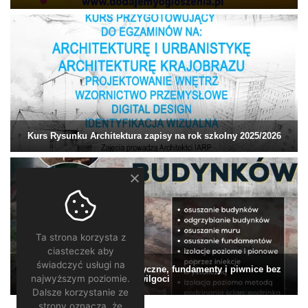
Kurs Rysunku Architektura zapisy na rok szkolny 2025/2026
Ta strona korzysta z
ciasteczek aby
świadczyć usługi na
Drenaż i izolacje specjalistyczne, fundamenty i piwnice bez
najwyższym poziomie.
wilgoci
Dalsze korzystanie ze
strony oznacza, że