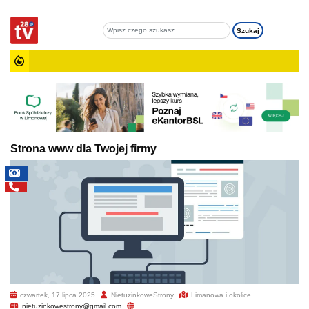
Strona www dla Twojej firmy
czwartek, 17 lipca 2025
NietuzinkoweStrony
Limanowa i okolice
nietuzinkowestrony@gmail.com