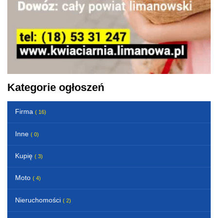
Kategorie ogłoszeń
Firma
( 16)
Inne
( 0)
Kupię
( 3)
Moto
( 4)
Nieruchomości
( 2)