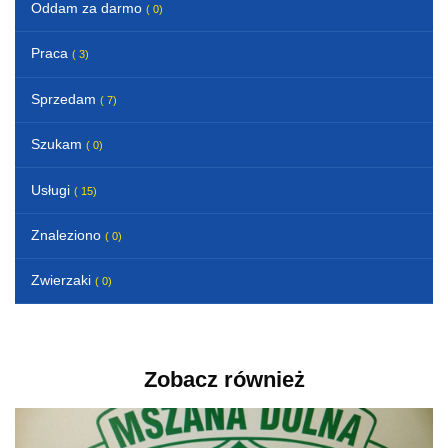
Oddam za darmo
( 0)
Praca
( 3)
Sprzedam
( 7)
Szukam
( 0)
Usługi
( 15)
Znaleziono
( 0)
Zwierzaki
( 0)
Zobacz również