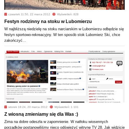
czwartek 11:50, 22 marca 2012
Wyświetleń: 828
Festyn rodzinny na stoku w Lubomierzu
W najbliższą niedzielę na stoku narciarskim w Lubomierzu odbędzie się
festyn sportowo-rekreacyjny. W ten sposób stok Lubomierz Ski, chce
zakończyć…
wtorek 18:24, 20 marca 2012
Wyświetleń: 1 101
Z wiosną zmieniamy się dla Was :)
Zima na dobre odeszła w zapomnienie. W natłoku wiosennych
porządków postanowiliśmy nieco odświeżyć witrynę TV 28. Jak widzicie