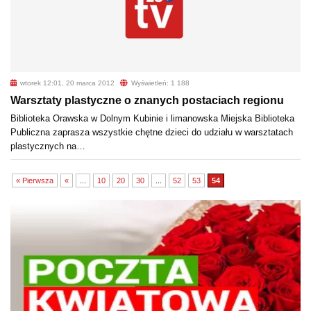
wtorek 12:01, 20 marca 2012
Wyświetleń: 1 188
Warsztaty plastyczne o znanych postaciach regionu
Biblioteka Orawska w Dolnym Kubinie i limanowska Miejska Biblioteka
Publiczna zaprasza wszystkie chętne dzieci do udziału w warsztatach
plastycznych na…
« Pierwsza
«
...
10
20
30
...
52
53
54